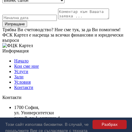
Изпращане
Трябва Ви счетоводство? Ние сме тук, за да Ви помогнем!
ФСК Картел
е насреща за всички финансови и юридически
въпроси
Информация
Начало
Кои сме ние
Услуги
Зали
Условия
Контакти
Контакти
1700 София,
ул. Университетски
парк 9, вх 1, магазин 4
00359 88 1111 11
Този сайт използва бисквитки. В случай, че
Разбрах
office@sokartel.com
продължите Вие се съгласявате с тяхната